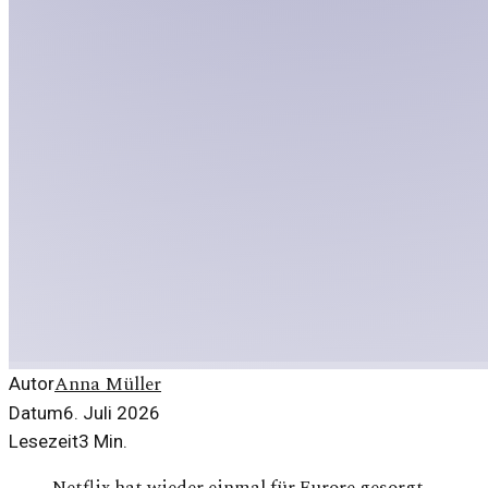
Anna Müller
Autor
Datum
6. Juli 2026
Lesezeit
3
Min.